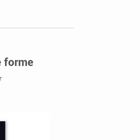
e forme
r