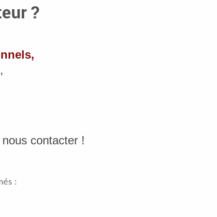
teur ?
onnels,
,
,
à nous contacter !
és :